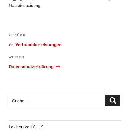
Netzeinspeisung
Beitragsnavigation
Vorheriger
ZURÜCK
Beitrag
Verbraucherleistungen
Nächster
WEITER
Beitrag
Datenschutzerklärung
Suche
Suche
nach:
Lexikon von A – Z