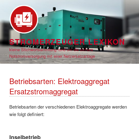
Zum
Inhalt
springen
STROMERZEUGER LEXIKON
kleine Stichwortsammlung rund um die sichere
Notstromversorgung mit einer Netzersatzanlage
Betriebsarten: Elektroaggregat
Ersatzstromaggregat
Betriebsarten der verschiedenen Elektroaggregate werden
wie folgt definiert:
Inselbetrieb