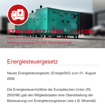
Zum
Inhalt
springen
STROMERZEUGER LEXIKON
kleine Stichwortsammlung rund um die sichere
Notstromversorgung mit einer Netzersatzanlage
Energiesteuergesetz
Neues Energiesteuergesetz (EnergieStG) zum 01. August
2006
Die Energiesteuerrichtlinie der Europäischen Union (RL
2003/96) gab den Mitgliedstaaten eine Überarbeitung der
Besteuerung von Energieerzeugnissen (wie z.B. Mineralöl,