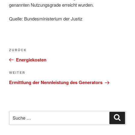
genannten Nutzungsgrade erreicht wurden.
Quelle: Bundesministerium der Justiz
Beitragsnavigation
Vorheriger
ZURÜCK
Beitrag
Energiekosten
Nächster
WEITER
Beitrag
Ermittlung der Nennleistung des Generators
Suche
Suche
nach: