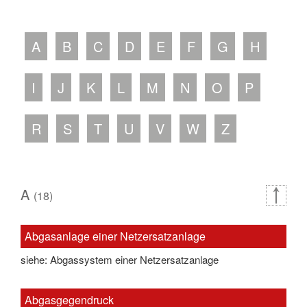
A
B
C
D
E
F
G
H
I
J
K
L
M
N
O
P
R
S
T
U
V
W
Z
A
(18)
Abgasanlage einer Netzersatzanlage
siehe: Abgassystem einer Netzersatzanlage
Abgasgegendruck