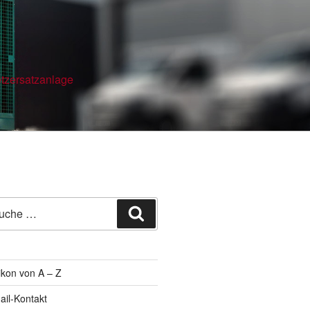
etzersatzanlage
he
Suche
h:
ikon von A – Z
ail-Kontakt