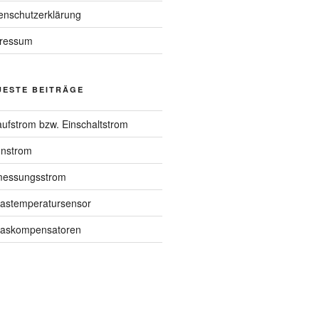
enschutzerklärung
ressum
UESTE BEITRÄGE
aufstrom bzw. Einschaltstrom
nstrom
essungsstrom
astemperatursensor
askompensatoren