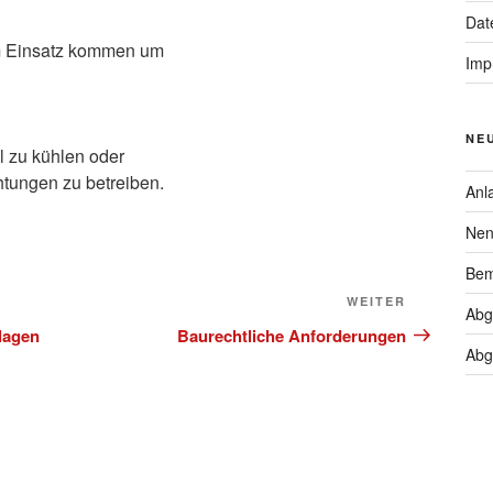
Dat
m Einsatz kommen um
Imp
NE
 zu kühlen oder
htungen zu betreiben.
Anl
Nen
Bem
Nächster
WEITER
Abg
Beitrag
lagen
Baurechtliche Anforderungen
Abg