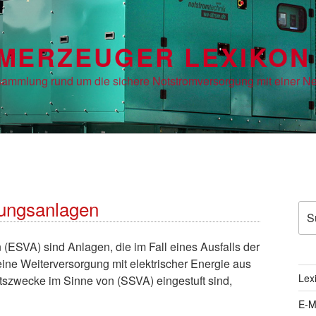
MERZEUGER LEXIKON
tsammlung rund um die sichere Notstromversorgung mit einer N
gungsanlagen
Suc
nac
(ESVA) sind Anlagen, die im Fall eines Ausfalls der
ine Weiterversorgung mit elektrischer Energie aus
Lex
itszwecke im Sinne von (SSVA) eingestuft sind,
E-M