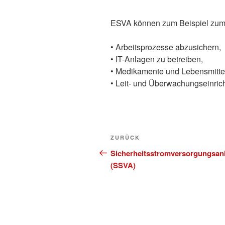
ESVA können zum Beispiel zu
• Arbeitsprozesse abzusichern,
• IT-Anlagen zu betreiben,
• Medikamente und Lebensmittel
• Leit- und Überwachungseinric
Beitragsnavigation
Vorheriger
ZURÜCK
Beitrag
Sicherheitsstromversorgungsan
(SSVA)