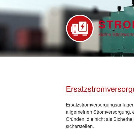
Zum
Inhalt
springen
STRO
kleine Stichwor
Ersatzstromversor
Ersatzstromversorgungsanlagen 
allgemeinen Stromversorgung, e
Gründen, die nicht als Sicherhe
sicherstellen.