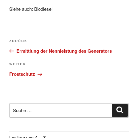
Siehe auch: Biodiesel
Beitragsnavigation
Vorheriger
ZURÜCK
Beitrag
Ermittlung der Nennleistung des Generators
Nächster
WEITER
Beitrag
Frostschutz
Suche
Suche
nach:
Lexikon von A – Z