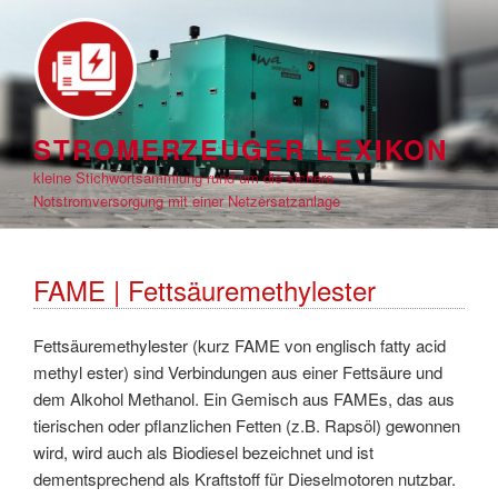
Zum
Inhalt
springen
STROMERZEUGER LEXIKON
kleine Stichwortsammlung rund um die sichere
Notstromversorgung mit einer Netzersatzanlage
FAME | Fettsäuremethylester
Fettsäuremethylester (kurz FAME von englisch fatty acid
methyl ester) sind Verbindungen aus einer Fettsäure und
dem Alkohol Methanol. Ein Gemisch aus FAMEs, das aus
tierischen oder pflanzlichen Fetten (z.B. Rapsöl) gewonnen
wird, wird auch als Biodiesel bezeichnet und ist
dementsprechend als Kraftstoff für Dieselmotoren nutzbar.