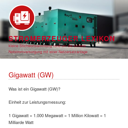
Zum
Inhalt
springen
STROMERZEUGER LEXIKON
kleine Stichwortsammlung rund um die sichere
Notstromversorgung mit einer Netzersatzanlage
Gigawatt (GW)
Was ist ein Gigawatt (GW)?
Einheit zur Leistungsmessung:
1 Gigawatt = 1.000 Megawatt = 1 Million Kilowatt = 1
Milliarde Watt