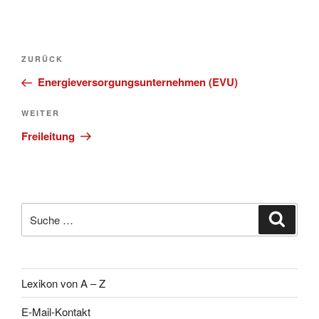
Beitragsnavigation
Vorheriger
ZURÜCK
Beitrag
Energieversorgungsunternehmen (EVU)
Nächster
WEITER
Beitrag
Freileitung
Suche
Suche
nach:
Lexikon von A – Z
E-Mail-Kontakt