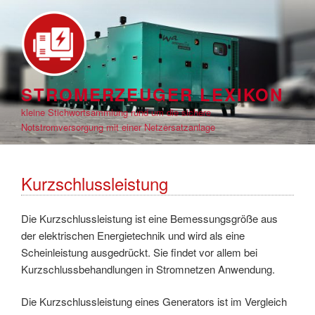
Zum
Inhalt
springen
STROMERZEUGER LEXIKON
kleine Stichwortsammlung rund um die sichere
Notstromversorgung mit einer Netzersatzanlage
Kurzschlussleistung
Die Kurzschlussleistung ist eine Bemessungsgröße aus
der elektrischen Energietechnik und wird als eine
Scheinleistung ausgedrückt. Sie findet vor allem bei
Kurzschlussbehandlungen in Stromnetzen Anwendung.
Die Kurzschlussleistung eines Generators ist im Vergleich