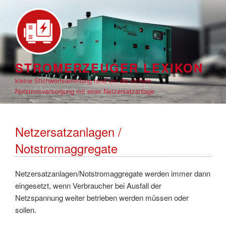
Zum
Inhalt
springen
STROMERZEUGER LEXIKON
kleine Stichwortsammlung rund um die sichere
Notstromversorgung mit einer Netzersatzanlage
Netzersatzanlagen /
Notstromaggregate
Netzersatzanlagen/Notstromaggregate werden immer dann
eingesetzt, wenn Verbraucher bei Ausfall der
Netzspannung weiter betrieben werden müssen oder
sollen.