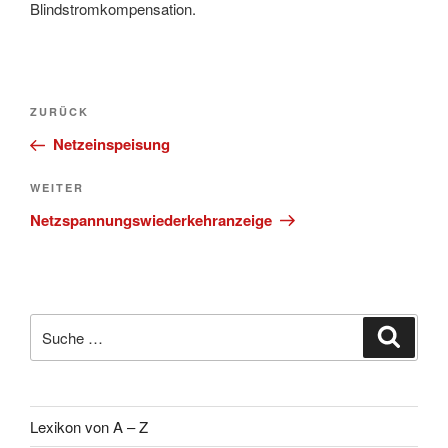
Blindstromkompensation.
Beitragsnavigation
Vorheriger
ZURÜCK
Beitrag
Netzeinspeisung
Nächster
WEITER
Beitrag
Netzspannungswiederkehranzeige
Suche
Suche
nach:
Lexikon von A – Z