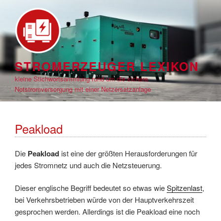
Zum
Inhalt
springen
STROMERZEUGER LEXIKON
kleine Stichwortsammlung rund um die sichere
Notstromversorgung mit einer Netzersatzanlage
Peakload
Die
Peakload
ist eine der größten Herausforderungen für
jedes Stromnetz und auch die Netzsteuerung.
Dieser englische Begriff bedeutet so etwas wie
Spitzenlast
,
bei Verkehrsbetrieben würde von der Hauptverkehrszeit
gesprochen werden. Allerdings ist die Peakload eine noch