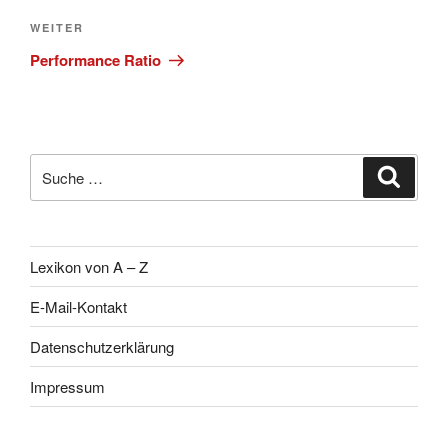
Nächster
WEITER
Beitrag
Performance Ratio
Suche
Suche
nach:
Lexikon von A – Z
E-Mail-Kontakt
Datenschutzerklärung
Impressum