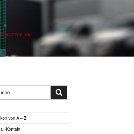
etzersatzanlage
he
Suche
h:
ikon von A – Z
ail-Kontakt