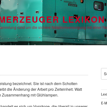
MERZEUGER LEXIKON
tsammlung rund um die sichere Notstromversorgung mit einer N
Suc
nac
Leistung bezeichnet. Sie ist nach dem Schotten
bt die Änderung der Arbeit pro Zeiteinheit. Watt
Lex
 im Zusammenhang mit Glühlampen.
E-M
andelt es sich um Vorgänge, die überall in unserer