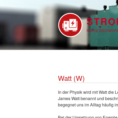
Zum
Inhalt
springen
STRO
kleine Stichwor
Watt (W)
In der Physik wird mit Watt die 
James Watt benannt und beschrei
begegnet uns im Alltag häufig
Bei der Umsetzung von Energie h