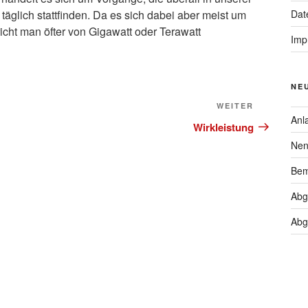
äglich stattfinden. Da es sich dabei aber meist um
Dat
cht man öfter von Gigawatt oder Terawatt
Imp
NE
Nächster
WEITER
Anl
Beitrag
Wirkleistung
Nen
Bem
Abg
Abg