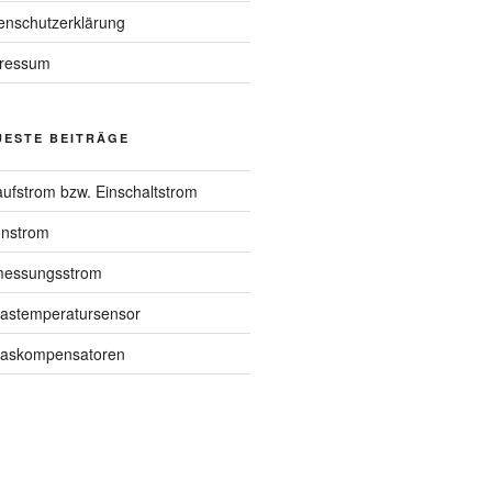
enschutzerklärung
ressum
UESTE BEITRÄGE
aufstrom bzw. Einschaltstrom
nstrom
essungsstrom
astemperatursensor
askompensatoren