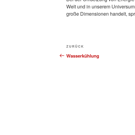
Welt und in unserem Universum t
große Dimensionen handelt, spri
Beitragsnavigation
Vorheriger
ZURÜCK
Beitrag
Wasserkühlung